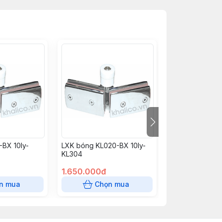
BX 10ly-
LXK bóng KL020-BX 10ly-
LXK KL010-Đ 10
KL304
1.650.000đ
900.000đ
n mua
Chọn mua
Chọn