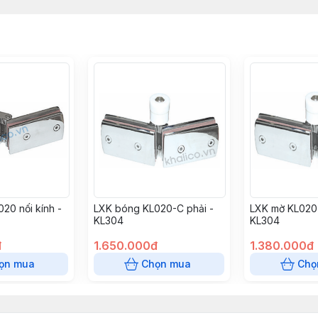
20 nối kính -
LXK bóng KL020-C phải -
LXK mờ KL020-
KL304
KL304
đ
1.650.000đ
1.380.000đ
ọn mua
Chọn mua
Chọ