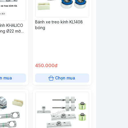
Bánh xe treo kính KL1408
kính KHALICO
bóng
 ống Ø22 mờ
450.000đ
n mua
Chọn mua