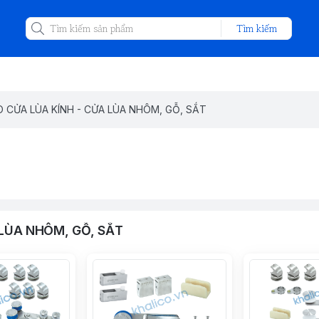
Tìm kiếm
 CỬA LÙA KÍNH - CỬA LÙA NHÔM, GỖ, SẮT
 LÙA NHÔM, GỖ, SẮT