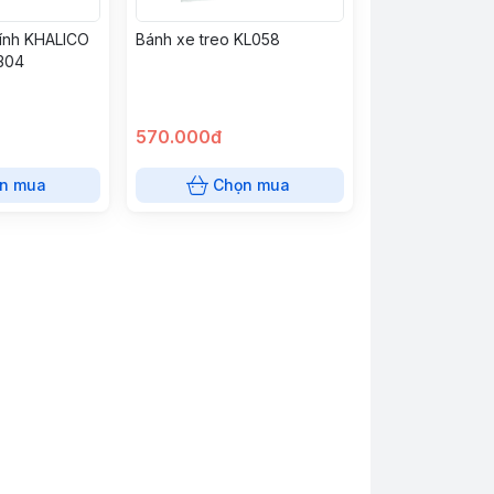
Bánh xe treo KL058
kính KHALICO
 304
570.000đ
n mua
Chọn mua