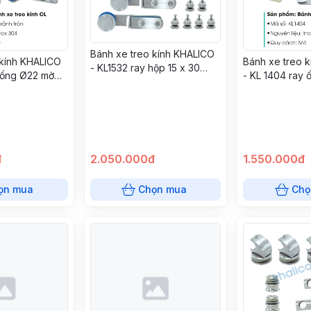
Bánh xe treo kính KHALICO
Bánh xe treo 
 kính KHALICO
- KL1532 ray hộp 15 x 30
- KL 1404 ray
y ống Ø22 mờ
bóng 304
304
đ
2.050.000đ
1.550.000đ
ọn mua
Chọn mua
Chọ