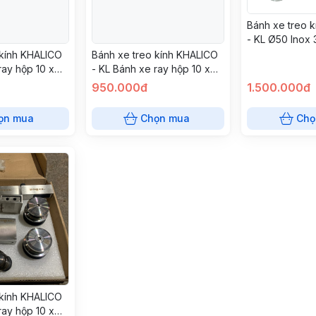
Bánh xe treo 
- KL Ø50 Inox
 kính KHALICO
Bánh xe treo kính KHALICO
ray hộp 10 x
- KL Bánh xe ray hộp 10 x
g 304
30 bóng 304
950.000đ
1.500.000đ
ọn mua
Chọn mua
Chọ
 kính KHALICO
ray hộp 10 x