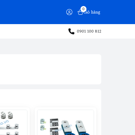
0
Giỏ hàng
0901 100 812