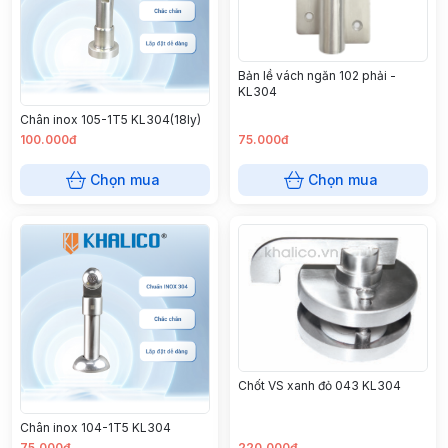
Bản lề vách ngăn 102 phải -
KL304
Chân inox 105-1T5 KL304(18ly)
100.000đ
75.000đ
Chọn mua
Chọn mua
Chốt VS xanh đỏ 043 KL304
Chân inox 104-1T5 KL304
75.000đ
220.000đ