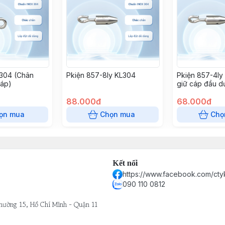
L304 (Chân
Pkiện 857-8ly KL304
Pkiện 857-4ly
cáp)
giữ cáp đầu d
tăng đơ)
88.000đ
68.000đ
ọn mua
Chọn mua
Chọ
Kết nối
https://www.facebook.com/cty
090 110 0812
hường 15, Hồ Chí Minh - Quận 11