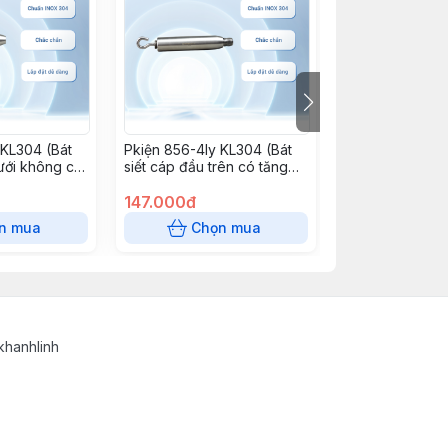
 KL304 (Bát
Pkiện 856-4ly KL304 (Bát
Pkiện 856-8ly 
ưới không có
siết cáp đầu trên có tăng
đơ)
147.000đ
147.000đ
n mua
Chọn mua
Chọn
khanhlinh