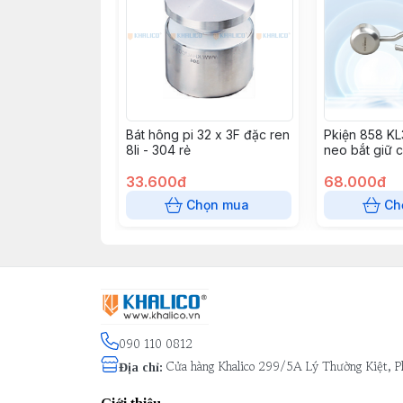
Bát hông pi 32 x 3F đặc ren
Pkiện 858 K
8li - 304 rẻ
neo bắt giữ 
33.600đ
68.000đ
Chọn mua
Ch
090 110 0812
Cửa hàng Khalico 299/5A Lý Thường Kiệt, P
Địa chỉ
: