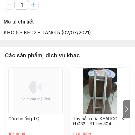
Mô tả chi tiết
KHO 5 - KỆ 12 - TẦNG 5 (02/07/2021)
Các sản phẩm, dịch vụ khác
Cùi chỏ ống TQ
Tay nắm cửa KHALICO - KL
H Ø32 - 8T mờ 304
105.000đ
370.000đ