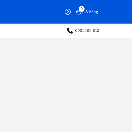
0
Giỏ hàng
0901 100 812