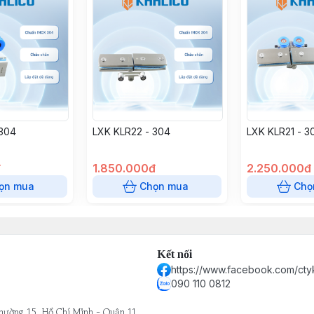
 304
LXK KLR22 - 304
LXK KLR21 - 3
đ
1.850.000đ
2.250.000đ
ọn mua
Chọn mua
Chọ
Kết nối
https://www.facebook.com/cty
090 110 0812
hường 15, Hồ Chí Minh - Quận 11