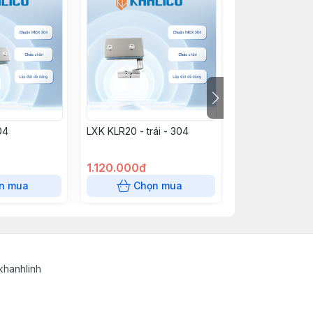
04
LXK KLR20 - trái - 304
LXK KLR20 - ph
1.120.000đ
1.120.000đ
n mua
Chọn mua
Chọn
khanhlinh