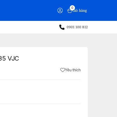
0
Giỏ hàng
0901 100 812
35 VJC
Yêu thích