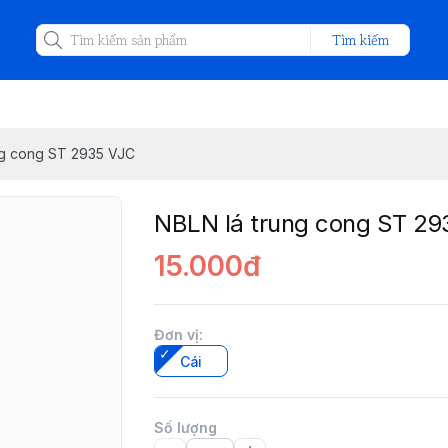
Tìm kiếm
ng cong ST 2935 VJC
NBLN lá trung cong ST 29
15.000đ
Đơn vị
:
Cái
Số lượng