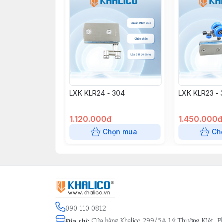
LXK KLR24 - 304
LXK KLR23 -
1.120.000đ
1.450.000
Chọn mua
Ch
090 110 0812
Cửa hàng Khalico 299/5A Lý Thường Kiệt, P
Địa chỉ
: