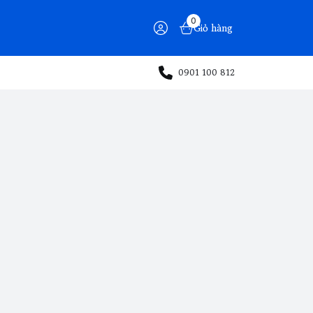
0
Giỏ hàng
0901 100 812