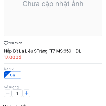
Yêu thích
Nắp Bịt Lá Liễu STrắng 1T7 MS:659 HDL
17.000đ
Đơn vị
:
Cái
Số lượng