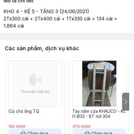
Mô tả chi tiết
KHO 4 - KỆ 5 - TẦNG 3 (24/06/2021)
2Tx300 cái + 2Tx400 cái + 1Tx330 cái + 134 cái =
1.864 cái
Các sản phẩm, dịch vụ khác
Cùi chỏ ống TQ
Tay nắm cửa KHALICO - KL
H Ø32 - 8T mờ 304
105.000đ
370.000đ
Chọn mua
Chọn mua