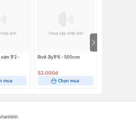
 xám 1F2 -
Rivê 3ly1F6 - 500con
Rivê 3ly0,8 - 
52.000đ
46.000đ
n mua
Chọn mua
Chọn
khanhlinh