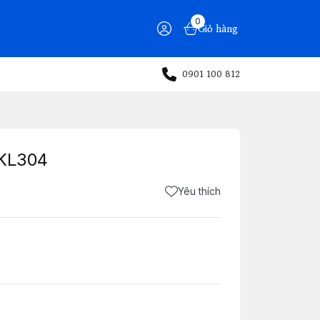
0
Giỏ hàng
0901 100 812
3KL304
Yêu thích