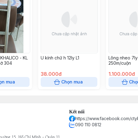
 KHALICO - KL
U kính chữ h 12ly L1
Lông nheo 7ly
mờ 304
250m/cuộn
38.000đ
1.100.000đ
ọn mua
Chọn mua
Chọ
Kết nối
https://www.facebook.com/cty
090 110 0812
hường 15, Hồ Chí Minh - Quận 11