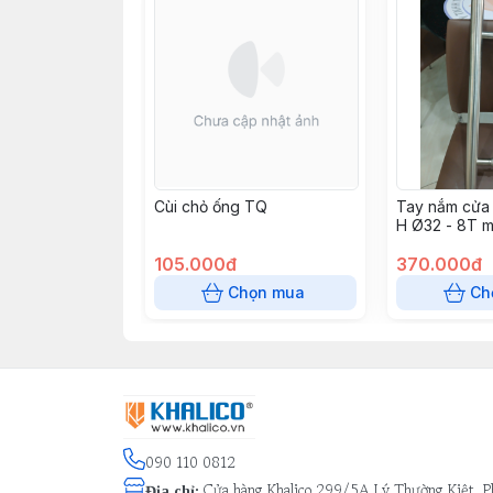
Cùi chỏ ống TQ
Tay nắm cửa
H Ø32 - 8T 
105.000đ
370.000đ
Chọn mua
Ch
090 110 0812
Cửa hàng Khalico 299/5A Lý Thường Kiệt, P
Địa chỉ
: