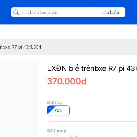
Tìm kiếm
ênbxe R7 pi 43KL304
LXĐN blề trênbxe R7 pi 4
370.000đ
Đơn vị
:
Cái
Số lượng