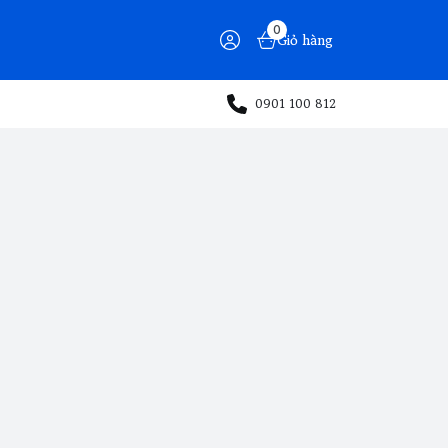
0
Giỏ hàng
0901 100 812