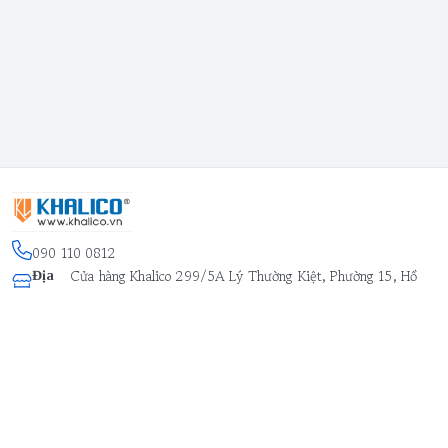
090 110 0812
Cửa hàng Khalico 299/5A Lý Thường Kiệt, Phường 15, Hồ
Địa
Chí Minh - Quận 11
chỉ
:
Kết nối
https://www.facebook.com/ctykhanhlinh
090 110 0812
Giới thiệu