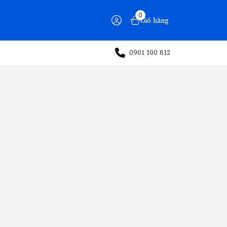
0
Giỏ hàng
0901 100 812