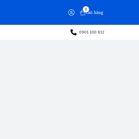
0
Giỏ hàng
0901 100 812